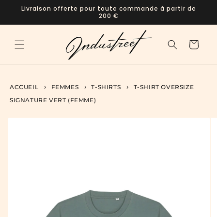
et
Livraison offerte pour toute commande à partir de
passer
200 €
au
contenu
Panier
ACCUEIL
FEMMES
T-SHIRTS
T-SHIRT OVERSIZE
SIGNATURE VERT (FEMME)
Passer aux
informations
produits