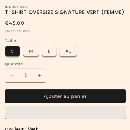
INDUSTREET
T-SHIRT OVERSIZE SIGNATURE VERT (FEMME)
Prix
€45,00
habituel
Taxes incluses.
Taille
S
M
L
XL
Quantité
Réduire
Augmenter
la
la
quantité
quantité
de
de
Ajouter au panier
T-
T-
SHIRT
SHIRT
OVERSIZE
OVERSIZE
SIGNATURE
SIGNATURE
VERT
VERT
Couleur :
Vert