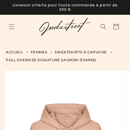
et
Livraison offerte pour toute commande à partir de
passer
200 €
au
contenu
Panier
ACCUEIL
FEMMES
SWEATSHIRTS À CAPUCHE
PULL OVERSIZE SIGNATURE SAUMON (FEMME)
Passer aux
informations
produits