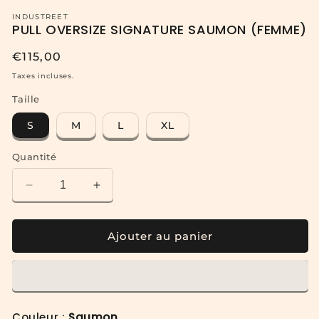
INDUSTREET
PULL OVERSIZE SIGNATURE SAUMON (FEMME)
Prix
€115,00
habituel
Taxes incluses.
Taille
S
M
L
XL
Quantité
Réduire
Augmenter
la
la
quantité
quantité
de
de
Ajouter au panier
PULL
PULL
OVERSIZE
OVERSIZE
SIGNATURE
SIGNATURE
SAUMON
SAUMON
(FEMME)
(FEMME)
Couleur :
Saumon